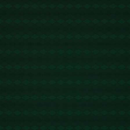
回顾2018年雅加达亚运会，中国三人篮球队在多场比
赛中**表现出色，最终成功夺金**。这个案例彰显了中
国队的潜力和实力。不过，要在巴黎奥运会这种更高
水平的舞台上取得佳绩，仍需要多方面的努力和调
整。
**成都的篮球氛围和基础设施优势**为中国三人篮球队
提供了坚实的后盾。在这里，球员们得以借助先进的
设施和优良的训练条件，不断提升自己的技能和团队
默契。此外，地方政府和企业的支持也让更多的资源
和注意力集中到了三人篮球的发展上。
总结来说，**中国三人篮球队在征战巴黎奥运会的道路
上**，成都起到了重要的推动作用。无论是从人员储