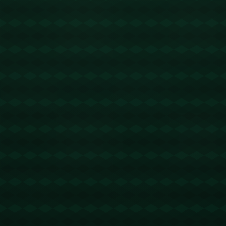
备、专业训练设施，还是比赛经验的积累，中国三人
篮球正在逐步缩小与世界顶级水平的差距。随着这些
努力的持续，相信中国三人篮球队将在未来的国际赛
事中不断超越自我，实现新的突破。
版权声明：
本站文章如无特别标注，均为本站原创文
章，于2025-03-05，由
Ry3mYIM0l77yV0nv
发表，共
1024个字。
转载请注明出处：
Ry3mYIM0l77yV0nv，如有疑问，
请联系我们
本文地址：
https://www.ap-
28quan.com/post/420.html