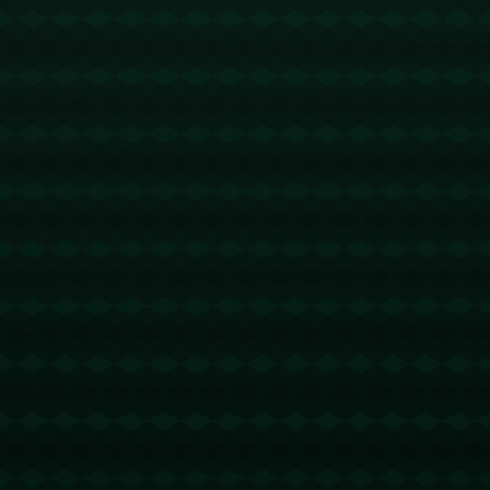
能否拿3分？巴萨近5
22／23賽季歐冠第5輪
次西甲对奥萨苏纳全
RB萊比錫3-2皇家馬德
胜，但从未有过6连胜
裏 皇馬嘗賽季首敗 榜
首位置岌岌可危.
相关文章