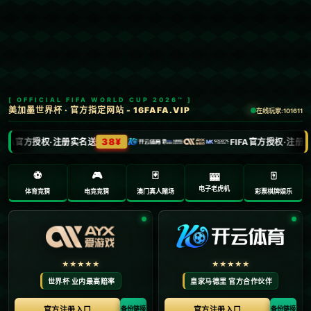
首页
德甲
文章正文
南宫28：能否改写？曼城近三场周中欧冠
后的英超比赛都输.
Ry3mYIM0l77yV0nv
2025-03-05 13:25:44
**曼城近三场欧冠后的英超滑铁卢：调整策略成关键**
在足球世界中，*英超联赛*和*欧冠比赛*同样是一种智
慧与体能的较量。曼城，一支以其强大的阵容和卓越
的战术闻名于世的球队，却在最近的三场*周中欧冠比
赛*后的英超联赛中意外失利。这种现象无疑引起了球
迷和专家的广泛关注和讨论。是什么原因导致了这支
豪门球队在如此关键的时刻频频受挫，球队又该如何