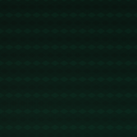
人困惑的是，曼城拥有深厚的人才储备和一流的医疗
团队，为何未能像过去那样游刃有余地处理密集赛程
带来的挑战？
分析曼城近期的比赛策略可以发现，他们在**欧战**中
投入了过多的精力，以确保小组赛的提前出线。然
而，这种策略显然削弱了球队在随后的联赛竞争力。
与其将主要球员全场投入欧冠，或许在适当的情况下
选择轮换阵容、不遗余力地使用年轻球员和替补，会
在一定程度上保持球队在双线作战中的竞争力。
此外，曼城在这些输掉的英超比赛中，往往在防守端
暴露出较多问题。经验丰富的后防线在体力消耗巨大
的情况下频频出现失误，对手正是抓住了这一软肋而