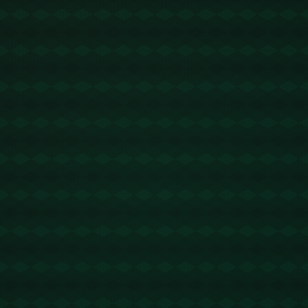
反戈一击。例如在对阵**阿斯顿维拉**的比赛中，由于
防守不力导致的失球直接改变了比赛的进程。
再者，心理因素也是球队在这种情况下需要面对的重
要课题。在连续不利的战绩压力下，主教练与球员之
间的信任以及对策略的执行力度，也许会因为不断的
压力测试而逐渐偏离正轨。提升团队的心理素质，通
过心理辅导和激励机制改善球员的状态，将是曼城面
临的另一大挑战。
综合上述，曼城需要严肃对待赛程所带来的挑战。从
精准的体能管理，到大胆的人员调整，再到强化心理
力量，都是改善球队现状的关键。**英超球队**在面对
双线作战时，无一例外地要在战术和战略上做出深刻