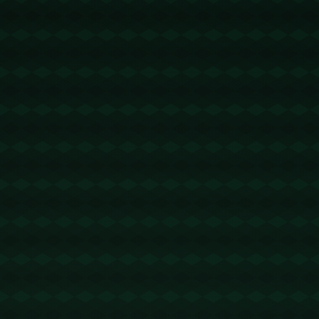
的防线，但随着赛季推进，轮换与阵容深度显得尤为
重要。此外，加蒂的加盟能够为球队增加意大利本土
元素，这在意甲球队中的文化认同和战术理解方面，
都是一笔不可忽视的财富。
### 小维阿：边路进攻的新选择
**小维阿**是利比里亚传奇球星乔治·维阿的儿子，他
在美国国家队和俱乐部比赛中展现了令人瞩目的速度
与技术优势。小维阿不仅能够胜任边锋，还能适应更
灵活的进攻角色，例如二前锋或右边前卫。凭借着他
的**冲击力和卓越的突破能力**，小维阿已经吸引了包
括法甲和英超球队在内的广泛关注。