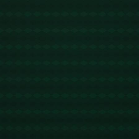
斯中场的明星球员泽林斯基。
虽然萨沃纳在经验上尚未达到顶级联赛的要求，但那
不勒斯向来以培养年轻才俊见长。此前，他们成功挖
掘了像奥斯梅恩这样的潜力球员，并将其打造为世界
级前锋。如果能够以适当的价格引入萨沃纳，那不勒
斯未来有可能培养一位中场核心，为球队在轮换战术
中提供更多选择。
### 对未来的布局与可能的阵容变化多多28
从目前的信息来看，那不勒斯的战术发展方向非常清
晰：他们希望在**防守稳固、边路犀利、纵深推进**三
方面强化阵容深度。在这种计划的推动下，引进加蒂
或许是补强后防线的第一步，而小维阿将通过高速、