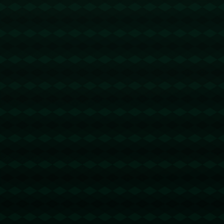
周日22...
网.
相关文章
亿万28：预定十佳球！方硕送出不看人脑后传球，所罗门接球