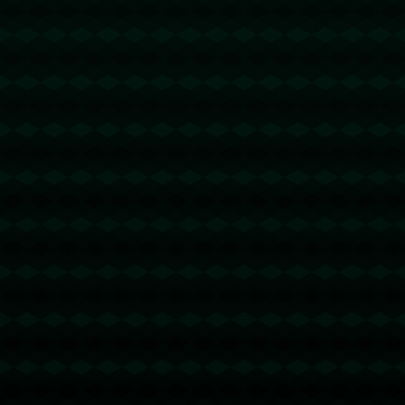
完成暴扣.
1035
2025 / 09 / 26
近两个月角球进球少：TA分析阿森纳定位球的问题.
948
2025 / 09 / 25