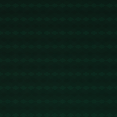
在本赛季，尤其是在国际比赛中，小维阿展现了自己
作为边路杀手的潜力。他场均完成超过3次有效突破，
并且在反击中的参与度极高。对于那不勒斯来说，这
样的速度型边锋正是球队快速转守为攻的重要武器，
更是球队在欧冠赛场中争夺优势的关键力量。
### 萨沃纳：隐藏的宝藏
和加蒂、小维阿在国际联赛中的声名鹊起相比，**萨沃
纳**则显得低调许多。这位意大利年轻中场目前效力于
意乙联赛，但他的技术和潜力早已被多家意甲球队盯
上。萨沃纳的特点在于他细腻的脚下技术和精准的传
球能力，尤其是**纵向推进与场上视野**。他在比赛中
表现出的冷静与创造力，让人不禁联想到现在那不勒