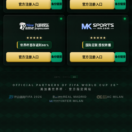
*前言：* 新赛季的英超联赛正如火如荼地进行，拥有
一名出色中场球员是任何球队的梦想。而曼联，作为
英超的豪门之一，一直以来都有对中场力量提升的强
烈需求。此时，从德国足球霸主拜仁慕尼黑租借萨比
策，可以视为是对中场实力的一次集中增强。此交易
不仅为球队带来了广阔的战术空间，也充实了队伍的
板凳深度。
### 曼联的战略考量
引入萨比策这样的球员对于曼联而言是经过深思熟虑
的。曼联近年的表现起伏不定，**中场控制力不足**一
直是其不得不面对的问题。像萨比策这样经验丰富且