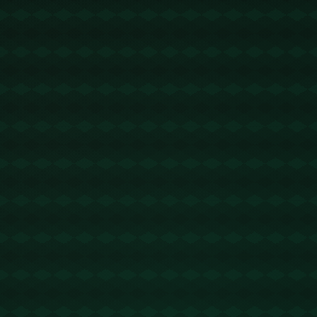
场上都有优异的表现记录。他的技术特点与英超激烈
的比赛节奏有着很好的适配性。相对于德甲，英超的
比赛节奏更为迅速，需要球员具备快速的攻防转换能
力和强健的身体素质，**萨比策的到来**无疑是对这一
要求的良好补充。
![萨比策在德甲的辉煌表现]
(https://example.com/image1.jpg)
在拜仁期间，萨比策习惯与一众顶级球星并肩作战，
这使得他具备良好的团队协作能力与超强的比赛阅读
能力。及时融入和发挥自身实力，将是他在曼联继续
获得出场时间和赢得球迷认可的关键。
### 对双方俱乐部的意义