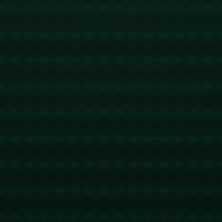
许多战略思考。无论是对萨比策个人职业生涯的发
展，还是对曼联短期阵容的补充和长期规划，这次交
易都有深远的意义。球迷们不妨期待这位奥地利球星
在英超赛场上的表现，相信他会用自己的实力为两支
豪门之间的互利合作谱写出一个新的篇章。
版权声明：
本站文章如无特别标注，均为本站原创文
章，于2025-06-27，由
Ry3mYIM0l77yV0nv
发表，共
1225个字。
转载请注明出处：
Ry3mYIM0l77yV0nv，如有疑问，
请联系我们
本文地址：
https://www.ap-
28quan.com/post/597.html