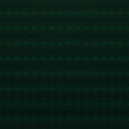
转载请注明出处：
Ry3mYIM0l77yV0nv，如有疑问，
请联系我们
本文地址：
https://www.ap-
28quan.com/post/530.html
分享：
上一篇:
下一篇:
波兰双星，巴萨官方晒
莱万本赛季前11场已
视频：什琴斯尼和莱万
打入12球，创巴萨生
一起走上训练场
涯同期新高
相关文章