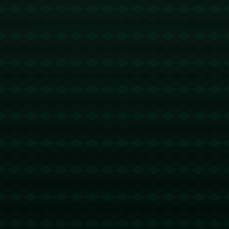
亿万28：预定十佳球！方硕送出不看人脑后传球，所罗门接球
完成暴扣.
1023
2025 / 09 / 26