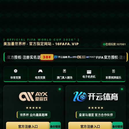
首页
中超
文章正文
绝对替补杀手，杜兰赛季至今7粒进球全部
在替补出场后打进
Ry3mYIM0l77yV0nv
2025-04-18 12:56:35
在现代足球中，替补球员的作用愈发重要。而在本赛
季中，一个名字逐渐在足球界引起关注：杜兰。这位
被誉为“绝对替补杀手”的球员，凭借其从替补席上站起
来后的**高效得分能力**，成为了又一个潜力明星。本
赛季以来，杜兰已经在替补出场时打入了7粒进球，他
的表现令人惊叹。
杜兰的成功在某种程度上验证了一个趋势，那就是**替