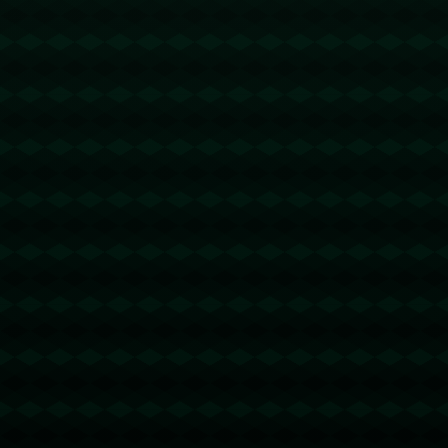
近两个月角球进球少：TA分析阿森纳定位球的问题.
936
2025 / 09 / 25