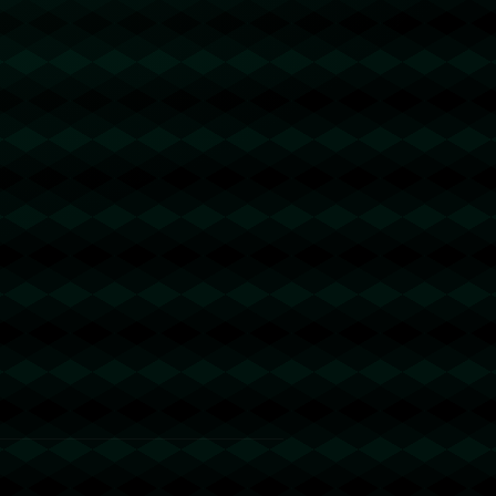
2025-09-22
0
鳗！.
沈阳日报：6连胜后气势
如虹 辽篮找回冲击四连
2025-09-20
0
冠节奏.