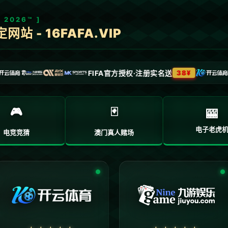
德甲
德甲
德甲
中超
欧洲
德甲
赛：龚莉勇夺女子61公斤以下级金牌
437
2025-04-17 01:36:12
的技艺和无与伦比的决心，成功夺得女子61公斤以下级的金
里程碑，也为其所在国家争光添彩多多28。龚莉在比赛中以
其优异表现赢得了观众和裁判的一致赞誉。此次夺金再次证
取得如此辉煌的成就！
章，于2025-04-17，由
Ry3mYIM0l77yV0nv
发表，共 17